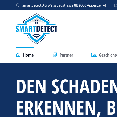
smartdetect AG Weissbadstrasse 8B 9050 Appenzell AI
Home
Partner
Geschicht
DEN SCHADE
ERKENNEN, B