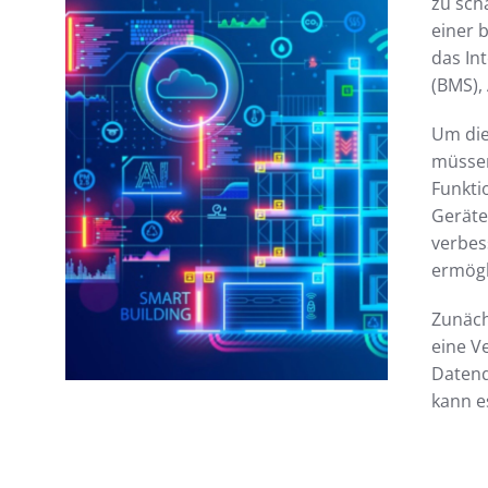
zu sch
einer 
das In
(BMS), 
Um die
müssen
Funkti
Geräte
verbes
ermögli
Zunäch
eine V
Datenq
kann e