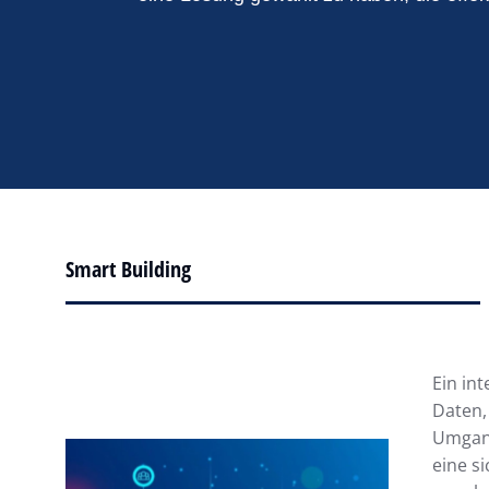
Smart Building
Ein in
Daten,
Umgang
eine s