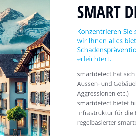
SMART D
Konzentrieren Sie 
wir Ihnen alles bie
Schadenspräventi
erleichtert.
smartdetect hat sich
Aussen- und Gebäudeb
Aggressionen etc.)
smartdetect bietet hie
Infrastruktur für di
regelbasierter smar