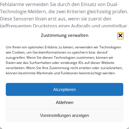
Fehlalarme vermeiden Sie durch den Einsatz von Dual-
Technologie-Meldern, die zwei Kriterien gleichzeitig prüfen.
Diese Sensoren lösen erst aus, wenn sie zuerst den
tieffrequenten Druckstoss eines Aufpralls und unmittelbar
danach das hochfrequente Klirren von brechendem Glas
Zustimmung verwalten
registrieren. Platzieren Sie die Geräte zudem mindestens 2
Meter entfernt von potenziellen Störquellen wie
Um Ihnen ein optimales Erlebnis zu bieten, verwenden wir Technologien
wie Cookies, um Geräteinformationen zu speichern bzw. darauf
Geschirrspülern oder klappernden Vorhängen.
zuzugreifen. Wenn Sie diesen Technologien zustimmen, können wir
Daten wie das Surfverhalten oder eindeutige IDs auf dieser Website
Ist die Installation eines
verarbeiten. Wenn Sie Ihre Zustimmung nicht erteilen oder zurückziehen,
können bestimmte Merkmale und Funktionen beeinträchtigt werden.
Glasbruchmelders für die Versicherung
obligatorisch?
Akzeptieren
In der Schweiz ist die Installation für private Haushalte
Ablehnen
meist nicht obligatorisch, kann aber die
Versicherungsprämie positiv beeinflussen. Schweizer
Voreinstellungen anzeigen
Versicherer wie die AXA oder die Mobiliar fordern
zertifizierte Melder oft erst bei gewerblichen Objekten oder