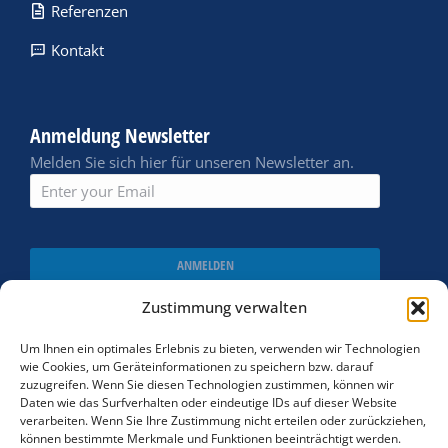
Referenzen
Kontakt
Anmeldung Newsletter
Melden Sie sich hier für unseren Newsletter an.
ANMELDEN
Zustimmung verwalten
Um Ihnen ein optimales Erlebnis zu bieten, verwenden wir Technologien
wie Cookies, um Geräteinformationen zu speichern bzw. darauf
zuzugreifen. Wenn Sie diesen Technologien zustimmen, können wir
Daten wie das Surfverhalten oder eindeutige IDs auf dieser Website
verarbeiten. Wenn Sie Ihre Zustimmung nicht erteilen oder zurückziehen,
können bestimmte Merkmale und Funktionen beeinträchtigt werden.