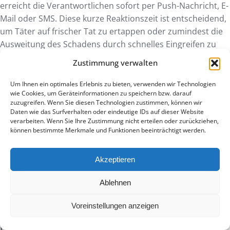
erreicht die Verantwortlichen sofort per Push-Nachricht, E-
Mail oder SMS. Diese kurze Reaktionszeit ist entscheidend,
um Täter auf frischer Tat zu ertappen oder zumindest die
Ausweitung des Schadens durch schnelles Eingreifen zu
verhindern.
Zustimmung verwalten
Kann man einen Graffiti-Detektor auch
Um Ihnen ein optimales Erlebnis zu bieten, verwenden wir Technologien
wie Cookies, um Geräteinformationen zu speichern bzw. darauf
an denkmalgeschützten Gebäuden
zuzugreifen. Wenn Sie diesen Technologien zustimmen, können wir
installieren?
Daten wie das Surfverhalten oder eindeutige IDs auf dieser Website
verarbeiten. Wenn Sie Ihre Zustimmung nicht erteilen oder zurückziehen,
können bestimmte Merkmale und Funktionen beeinträchtigt werden.
Die Installation eines Graffiti-Detektors an
denkmalgeschützten Gebäuden ist dank der
Akzeptieren
minimalinvasiven Methodik problemlos möglich. Unsere
Einheiten sind klein, unauffällig und erfordern keine
Ablehnen
grossen baulichen Eingriffe oder umfangreiche
Verkabelungen. Dies schont die historische Bausubstanz
Voreinstellungen anzeigen
und wahrt die ästhetische Integrität der Fassade. Die
Prävention von Sachbeschädigung an Gebäuden
mit