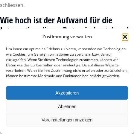
schliessen.
Wie hoch ist der Aufwand für die
Integration dieser Daten in bestehende
Zustimmung verwalten
Systeme?
Um Ihnen ein optimales Erlebnis zu bieten, verwenden wir Technologien
Der Integrationsaufwand ist dank modularer Hardware
wie Cookies, um Geräteinformationen zu speichern bzw. darauf
und standardisierter Schnittstellen (APIs) sehr gering. Die
zuzugreifen. Wenn Sie diesen Technologien zustimmen, können wir
Daten wie das Surfverhalten oder eindeutige IDs auf dieser Website
smartdetect Detektoren lassen sich unkompliziert in
verarbeiten. Wenn Sie Ihre Zustimmung nicht erteilen oder zurückziehen,
bestehende Smart-Building-Management-Systeme
können bestimmte Merkmale und Funktionen beeinträchtigt werden.
einbinden. Da die Kommunikation verschlüsselt über die
Cloud erfolgt, ist keine komplexe IT-Infrastruktur vor Ort
Akzeptieren
nötig. Dies spart Zeit und Kosten bei der Inbetriebnahme
neuer Sicherheitszonen.
Ablehnen
Welche Rolle spielt künstliche
Voreinstellungen anzeigen
Intelligenz bei der Datenauswertung?