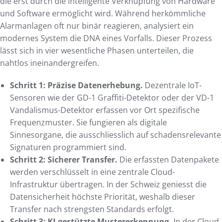
die erst durch die intelligente Verknüpfung von Hardware
und Software ermöglicht wird. Während herkömmliche
Alarmanlagen oft nur binär reagieren, analysiert ein
modernes System die DNA eines Vorfalls. Dieser Prozess
lässt sich in vier wesentliche Phasen unterteilen, die
nahtlos ineinandergreifen.
Schritt 1: Präzise Datenerhebung.
Dezentrale IoT-
Sensoren wie der GD-1 Graffiti-Detektor oder der VD-1
Vandalismus-Detektor erfassen vor Ort spezifische
Frequenzmuster. Sie fungieren als digitale
Sinnesorgane, die ausschliesslich auf schadensrelevante
Signaturen programmiert sind.
Schritt 2: Sicherer Transfer.
Die erfassten Datenpakete
werden verschlüsselt in eine zentrale Cloud-
Infrastruktur übertragen. In der Schweiz geniesst die
Datensicherheit höchste Priorität, weshalb dieser
Transfer nach strengsten Standards erfolgt.
Schritt 3: KI-gestützte Mustererkennung.
In der Cloud