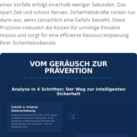
eines Vorfalls erfolgt innerhalb weniger Sekunden. Das
spart Zeit und schont Nerven. Sicherheitskräfte rücken nur
dann aus, wenn tatsächlich eine Gefahr besteht. Diese
Präzision reduziert die Kosten für unnötige Einsätze
massiv und sorgt für eine effiziente Ressourcenplanung
Ihrer Sicherheitsdienste.