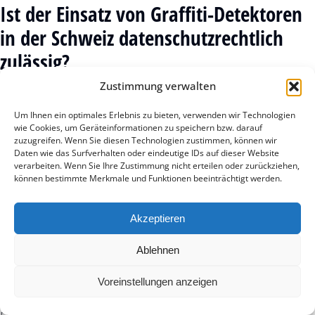
Ist der Einsatz von Graffiti-Detektoren
in der Schweiz datenschutzrechtlich
zulässig?
Zustimmung verwalten
Ja, der Einsatz ist in der Schweiz rechtlich unbedenklich
und datenschutzkonform. Da die Sensoren lediglich
Um Ihnen ein optimales Erlebnis zu bieten, verwenden wir Technologien
physikalische Schallmuster analysieren und keine
wie Cookies, um Geräteinformationen zu speichern bzw. darauf
zuzugreifen. Wenn Sie diesen Technologien zustimmen, können wir
personenbezogenen Daten wie Gesichter oder Stimmen
Daten wie das Surfverhalten oder eindeutige IDs auf dieser Website
erfassen, entfallen komplexe Hürden der DSGVO. Wer die
verarbeiten. Wenn Sie Ihre Zustimmung nicht erteilen oder zurückziehen,
öffentliche Sicherheit als Standortfaktor über Sensorik
können bestimmte Merkmale und Funktionen beeinträchtigt werden.
stärkt, schützt die Privatsphäre der Bürger vollumfänglich.
Akzeptieren
Wie schnell amortisiert sich die
Investition in einen Graffiti-Detektor?
Ablehnen
Die Amortisation erfolgt oft schon nach wenigen
Voreinstellungen anzeigen
verhinderten Vorfällen. Professionelle