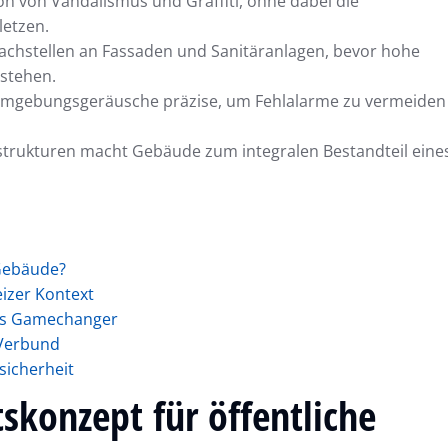
on von Vandalismus und Graffiti, ohne dabei die
letzen.
hwachstellen an Fassaden und Sanitäranlagen, bevor hohe
stehen.
n Umgebungsgeräusche präzise, um Fehlalarme zu vermeiden
rastrukturen macht Gebäude zum integralen Bestandteil eine
 Gebäude?
izer Kontext
als Gamechanger
-Verbund
sicherheit
skonzept für öffentliche