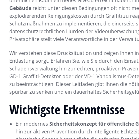
öffentlichen Raum ein neues Niveau erreicht haben. E
Gebäude
reicht unter diesen Bedingungen oft nicht m
explodierenden Reinigungskosten durch Graffiti zu rea
Schutzmaßnahmen zu implementieren, die einerseits so
datenschutzrechtlichen Hürden der Videoüberwachung 
Privatsphäre stellt viele Verantwortliche in der Verwal
Wir verstehen diese Drucksituation und zeigen Ihnen in
Entlastung sorgt. Erfahren Sie, wie Sie durch den Einsat
Schadensverwaltung hin zur echten, proaktiven Prävent
GD-1 Graffiti-Detektor oder der VD-1 Vandalismus-Dete
zu beeinträchtigen. Dieser Leitfaden gibt Ihnen die nö
spürbar zu senken und ein dauerhaftes Sicherheitsgefüh
Wichtigste Erkenntnisse
Ein modernes
Sicherheitskonzept für öffentliche
hin zur aktiven Prävention durch intelligente Echtzei