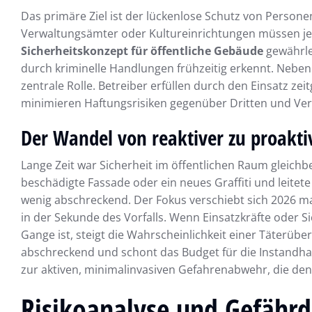
Das primäre Ziel ist der lückenlose Schutz von Person
Verwaltungsämter oder Kultureinrichtungen müssen jeder
Sicherheitskonzept für öffentliche Gebäude
gewährle
durch kriminelle Handlungen frühzeitig erkennt. Neben
zentrale Rolle. Betreiber erfüllen durch den Einsatz ze
minimieren Haftungsrisiken gegenüber Dritten und Ve
Der Wandel von reaktiver zu proaktiv
Lange Zeit war Sicherheit im öffentlichen Raum glei
beschädigte Fassade oder ein neues Graffiti und leitete 
wenig abschreckend. Der Fokus verschiebt sich 2026 mass
in der Sekunde des Vorfalls. Wenn Einsatzkräfte oder S
Gange ist, steigt die Wahrscheinlichkeit einer Täterüber
abschreckend und schont das Budget für die Instandha
zur aktiven, minimalinvasiven Gefahrenabwehr, die d
Risikoanalyse und Gefähr