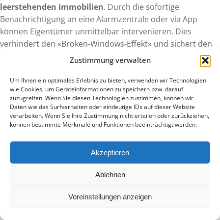
leerstehenden immobilien
. Durch die sofortige
Benachrichtigung an eine Alarmzentrale oder via App
können Eigentümer unmittelbar intervenieren. Dies
verhindert den «Broken-Windows-Effekt» und sichert den
Werterhalt der Bausubstanz nachhaltig ab; ganz ohne
Zustimmung verwalten
dauerhaftes Personal vor Ort.
Um Ihnen ein optimales Erlebnis zu bieten, verwenden wir Technologien
Sind akustische Sensoren bei Leerstand
wie Cookies, um Geräteinformationen zu speichern bzw. darauf
zuzugreifen. Wenn Sie diesen Technologien zustimmen, können wir
besser als Kameras?
Daten wie das Surfverhalten oder eindeutige IDs auf dieser Website
verarbeiten. Wenn Sie Ihre Zustimmung nicht erteilen oder zurückziehen,
können bestimmte Merkmale und Funktionen beeinträchtigt werden.
Akustische Sensoren bieten signifikante Vorteile beim
Datenschutz und der Detektionsrate unter schwierigen
Bedingungen. Im Gegensatz zu Kameras, die durch
Akzeptieren
Maskierungen oder schlechte Lichtverhältnisse getäuscht
Ablehnen
werden können, analysieren Systeme wie der GD-1
spezifische Frequenzmuster. Sie identifizieren das
Voreinstellungen anzeigen
Schütteln einer Spraydose bereits im Ansatz. Da keine
Bilder aufgezeichnet werden, entfallen komplexe rechtliche