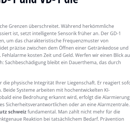
hliche Grenzen überschreitet. Während herkömmliche
rt ist, setzt intelligente Sensorik früher an. Der GD-1
oren, um das charakteristische Frequenzmuster von
cheidet präzise zwischen dem Öffnen einer Getränkedose und
Fehlalarme kosten Zeit und Geld. Werfen wir einen Blick au
ich: Sachbeschädigung bleibt ein Dauerthema, das durch
ie physische Integrität Ihrer Liegenschaft. Er reagiert sof
 Beide Systeme arbeiten mit hochentwickelten KI-
obald eine Bedrohung erkannt wird, erfolgt die Alarmierung
es Sicherheitsverantwortlichen oder an eine Alarmzentrale.
utz schweiz
fundamental. Man zahlt nicht mehr für die
nktgenaue Reaktion bei tatsächlichem Bedarf. Prävention