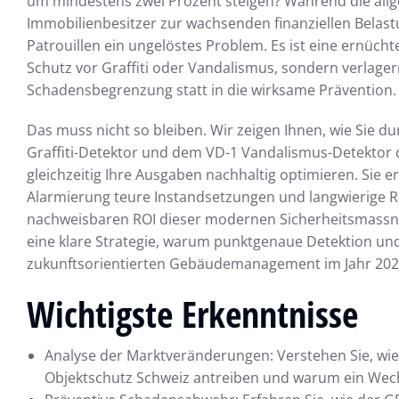
um mindestens zwei Prozent steigen? Während die allg
Immobilienbesitzer zur wachsenden finanziellen Belast
Patrouillen ein ungelöstes Problem. Es ist eine ernüch
Schutz vor Graffiti oder Vandalismus, sondern verlager
Schadensbegrenzung statt in die wirksame Prävention.
Das muss nicht so bleiben. Wir zeigen Ihnen, wie Sie du
Graffiti-Detektor und dem VD-1 Vandalismus-Detektor d
gleichzeitig Ihre Ausgaben nachhaltig optimieren. Sie er
Alarmierung teure Instandsetzungen und langwierige Re
nachweisbaren ROI dieser modernen Sicherheitsmassnah
eine klare Strategie, warum punktgenaue Detektion und 
zukunftsorientierten Gebäudemanagement im Jahr 2026
Wichtigste Erkenntnisse
Analyse der Marktveränderungen: Verstehen Sie, wi
Objektschutz Schweiz antreiben und warum ein Wechs