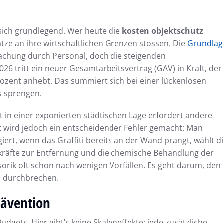
t sich grundlegend. Wer heute die
kosten objektschutz
ätze an ihre wirtschaftlichen Grenzen stossen. Die
Grundlag
achung durch Personal, doch die steigenden
6 tritt ein neuer Gesamtarbeitsvertrag (GAV) in Kraft, der
ozent anhebt. Das summiert sich bei einer lückenlosen
s sprengen.
ft in einer exponierten städtischen Lage erfordert andere
 wird jedoch ein entscheidender Fehler gemacht: Man
agiert, wenn das Graffiti bereits an der Wand prangt, wählt d
hkräfte zur Entfernung und die chemische Behandlung der
nsorik oft schon nach wenigen Vorfällen. Es geht darum, den
u durchbrechen.
rävention
ets. Hier gibt’s keine Skaleneffekte; jede zusätzliche