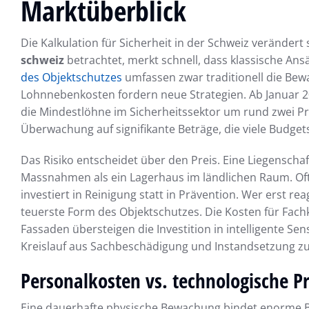
Marktüberblick
Die Kalkulation für Sicherheit in der Schweiz veränder
schweiz
betrachtet, merkt schnell, dass klassische Ans
des Objektschutzes
umfassen zwar traditionell die Bew
Lohnnebenkosten fordern neue Strategien. Ab Januar 202
die Mindestlöhne im Sicherheitssektor um rund zwei Pr
Überwachung auf signifikante Beträge, die viele Budget
Das Risiko entscheidet über den Preis. Eine Liegenscha
Massnahmen als ein Lagerhaus im ländlichen Raum. Oft
investiert in Reinigung statt in Prävention. Wer erst re
teuerste Form des Objektschutzes. Die Kosten für Fac
Fassaden übersteigen die Investition in intelligente Se
Kreislauf aus Sachbeschädigung und Instandsetzung z
Personalkosten vs. technologische P
Eine dauerhafte physische Bewachung bindet enorme Budg