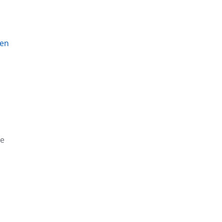
en
ie