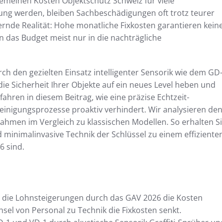
emeinen Kosten Objektschutz Schweiz für viele
ung werden, bleiben Sachbeschädigungen oft trotz teurer
ternde Realität: Hohe monatliche Fixkosten garantieren kein
n das Budget meist nur in die nachträgliche
rch den gezielten Einsatz intelligenter Sensorik wie dem GD
ie Sicherheit Ihrer Objekte auf ein neues Level heben und
fahren in diesem Beitrag, wie eine präzise Echtzeit-
inigungsprozesse proaktiv verhindert. Wir analysieren de
men im Vergleich zu klassischen Modellen. So erhalten S
minimalinvasive Technik der Schlüssel zu einem effiziente
 sind.
e die Lohnsteigerungen durch das GAV 2026 die Kosten
el von Personal zu Technik die Fixkosten senkt.