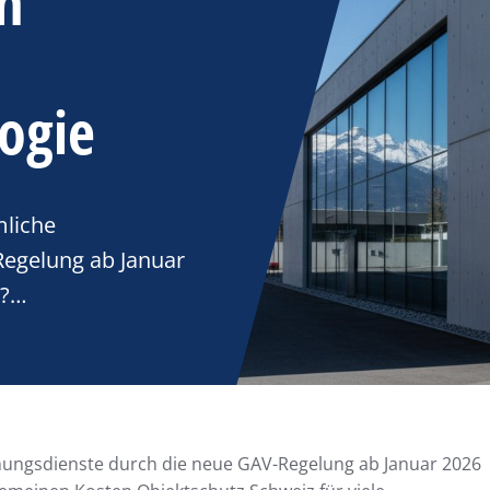
in
logie
mliche
egelung ab Januar
n?…
hungsdienste durch die neue GAV-Regelung ab Januar 2026