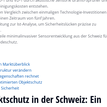
D-1 und VD-1 durch akustische Sensorik Graffiti-Sprüher un
Reinigungskosten entstehen.
n Vergleich zwischen einmaligen Technologie-Investitionen
nen Zeitraum von fünf Jahren.
tung zur Ist-Analyse, um Sicherheitslücken präzise zu
.
eile minimalinvasiver Sensorentwicklung aus der Schweiz fü
deschutz.
in Marktüberblick
truktur verändern
iegenschaften rechnet
optimierten Objektschutz
 Sicherheit
tschutz in der Schweiz: Ein