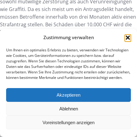
sowohl mutwillige Zerstörung als auch Verunreinigungen
wie Graffiti. Da es sich meist um ein Antragsdelikt handelt,
müssen Betroffene innerhalb von drei Monaten aktiv einen
Strafantrag stellen. Bei Schäden über 10.000 CHF wird die
Tat automatisch als Offizialdelikt verfolgt, was eine
Zustimmung verwalten
schwerere rechtliche Einordnung zur Folge hat.
Um Ihnen ein optimales Erlebnis zu bieten, verwenden wir Technologien
Wie kann ich ständige
wie Cookies, um Geräteinformationen zu speichern bzw. darauf
zuzugreifen. Wenn Sie diesen Technologien zustimmen, können wir
Sachbeschädigung effektiv beweisen?
Daten wie das Surfverhalten oder eindeutige IDs auf dieser Website
verarbeiten. Wenn Sie Ihre Zustimmung nicht erteilen oder zurückziehen,
Wer wissen möchte,
was tun bei ständiger
können bestimmte Merkmale und Funktionen beeinträchtigt werden.
sachbeschädigung
wirklich hilft, muss bei einer
lückenlosen Beweisführung ansetzen. Erstellen Sie
Akzeptieren
detaillierte Schadensprotokolle mit hochauflösenden Fotos
und präzisen Zeitstempeln. Nutzen Sie digitale Daten aus
Ablehnen
modernen Detektionssystemen, um den Tatzeitpunkt
Voreinstellungen anzeigen
sekundengenau zu belegen. Diese technischen Nachweise
sind vor Gericht und gegenüber Versicherungen deutlich