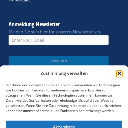
Anmeldung Newsletter
Melden Sie sich hier für unseren Newsletter an.
ANMELDEN
Zustimmung verwalten
Um Ihnen ein optimales Erlebnis zu bieten, verwenden wir Technologien
wie Cookies, um Geräteinformationen zu speichern bzw. darauf
zuzugreifen. Wenn Sie diesen Technologien zustimmen, können wir
Daten wie das Surfverhalten oder eindeutige IDs auf dieser Website
verarbeiten. Wenn Sie Ihre Zustimmung nicht erteilen oder zurückziehen,
können bestimmte Merkmale und Funktionen beeinträchtigt werden.
Akzeptieren