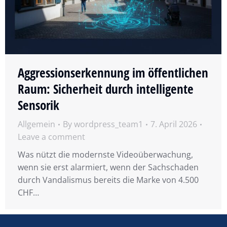
Aggressionserkennung im öffentlichen
Raum: Sicherheit durch intelligente
Sensorik
Allgemein
By
wordpress_team1
7. April 2026
Leave a comment
Was nützt die modernste Videoüberwachung,
wenn sie erst alarmiert, wenn der Sachschaden
durch Vandalismus bereits die Marke von 4.500
CHF…