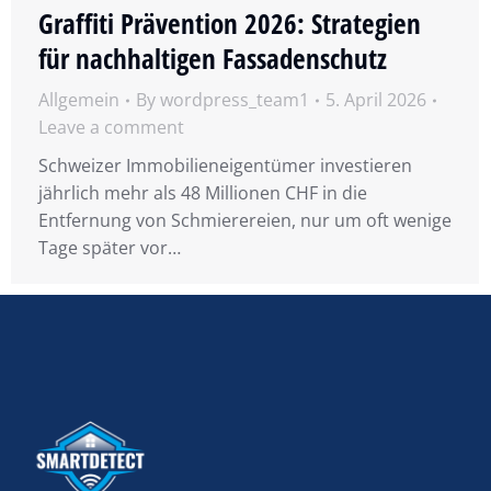
Graffiti Prävention 2026: Strategien
für nachhaltigen Fassadenschutz
Allgemein
By
wordpress_team1
5. April 2026
Leave a comment
Schweizer Immobilieneigentümer investieren
jährlich mehr als 48 Millionen CHF in die
Entfernung von Schmierereien, nur um oft wenige
Tage später vor…