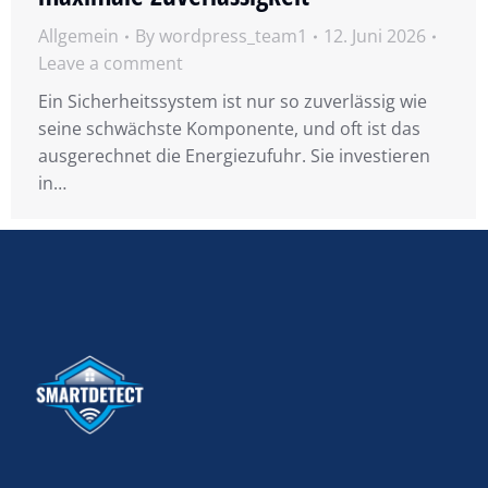
Allgemein
By
wordpress_team1
12. Juni 2026
Leave a comment
Ein Sicherheitssystem ist nur so zuverlässig wie
seine schwächste Komponente, und oft ist das
ausgerechnet die Energiezufuhr. Sie investieren
in…