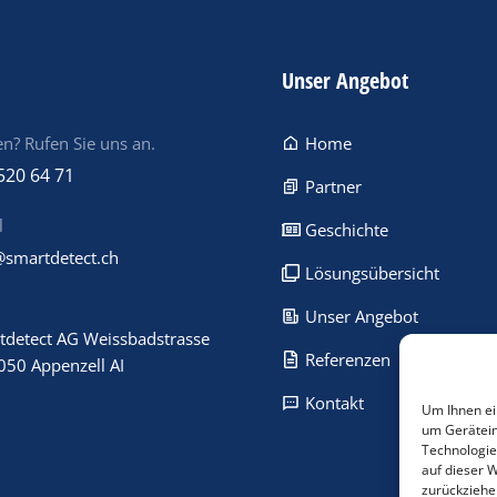
Unser Angebot
n? Rufen Sie uns an.
Home
520 64 71
Partner
l
Geschichte
@smartdetect.ch
Lösungsübersicht
Unser Angebot
tdetect AG Weissbadstrasse
Referenzen
050 Appenzell AI
Kontakt
Um Ihnen ei
um Gerätein
Technologie
auf dieser 
zurückziehe