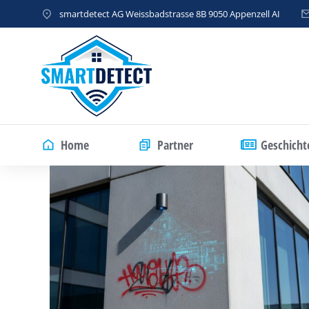
smartdetect AG Weissbadstrasse 8B 9050 Appenzell AI
Home
Partner
Geschicht