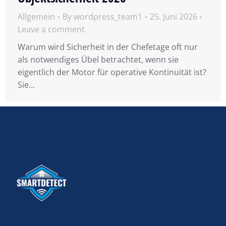
Allgemein
By
wordpress_team1
25. Juni 2026
Leave a comment
Warum wird Sicherheit in der Chefetage oft nur
als notwendiges Übel betrachtet, wenn sie
eigentlich der Motor für operative Kontinuität ist?
Sie…