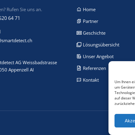
n? Rufen Sie uns an.
Home
520 64 71
Partner
l
Geschichte
@smartdetect.ch
Lösungsübersicht
Unser Angebot
tdetect AG Weissbadstrasse
Referenzen
050 Appenzell AI
Kontakt
Um Ihnen ei
um Gerätein
Technologie
auf dieser 
zurückziehe
Akze