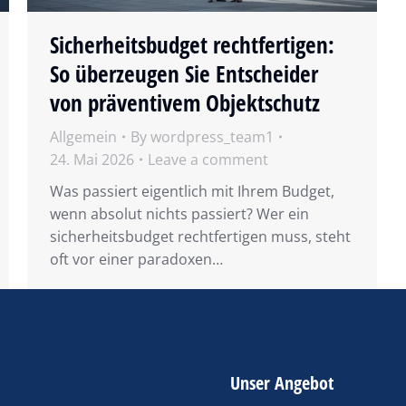
Sicherheitsbudget rechtfertigen:
So überzeugen Sie Entscheider
von präventivem Objektschutz
Allgemein
By
wordpress_team1
24. Mai 2026
Leave a comment
Was passiert eigentlich mit Ihrem Budget,
wenn absolut nichts passiert? Wer ein
sicherheitsbudget rechtfertigen muss, steht
oft vor einer paradoxen…
Unser Angebot