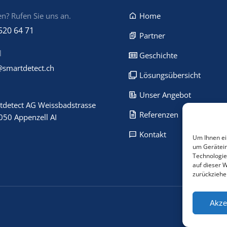
n? Rufen Sie uns an.
Home
520 64 71
Partner
l
Geschichte
@smartdetect.ch
Lösungsübersicht
Unser Angebot
tdetect AG Weissbadstrasse
Referenzen
050 Appenzell AI
Kontakt
Um Ihnen ei
um Gerätein
Technologie
auf dieser 
zurückziehe
Akze