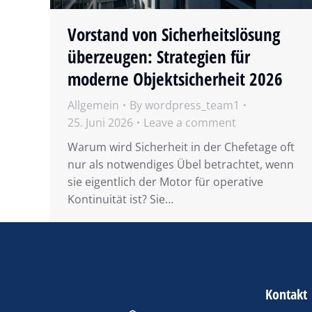
Vorstand von Sicherheitslösung
überzeugen: Strategien für
moderne Objektsicherheit 2026
Allgemein
By
wordpress_team1
25. Juni 2026
Leave a comment
Warum wird Sicherheit in der Chefetage oft
nur als notwendiges Übel betrachtet, wenn
sie eigentlich der Motor für operative
Kontinuität ist? Sie…
Kontakt