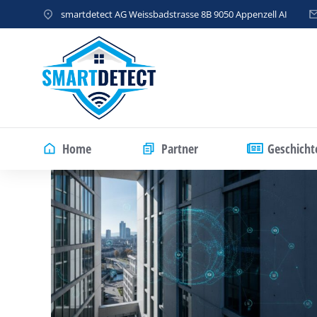
smartdetect AG Weissbadstrasse 8B 9050 Appenzell AI
Home
Partner
Geschicht