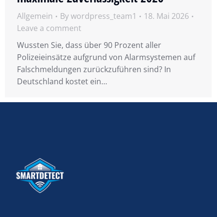
Allgemein
By
wordpress_team1
18. Mai 2026
Leave a comment
Wussten Sie, dass über 90 Prozent aller
Polizeieinsätze aufgrund von Alarmsystemen auf
Falschmeldungen zurückzuführen sind? In
Deutschland kostet ein…