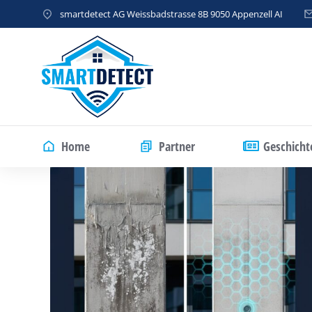
smartdetect AG Weissbadstrasse 8B 9050 Appenzell AI
Home
Partner
Geschicht