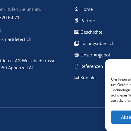
n? Rufen Sie uns an.
Home
520 64 71
Partner
l
Geschichte
@smartdetect.ch
Lösungsübersicht
Unser Angebot
tdetect AG Weissbadstrasse
Referenzen
050 Appenzell AI
Kontakt
Um Ihnen ei
um Gerätein
Technologie
auf dieser 
zurückziehe
Akze