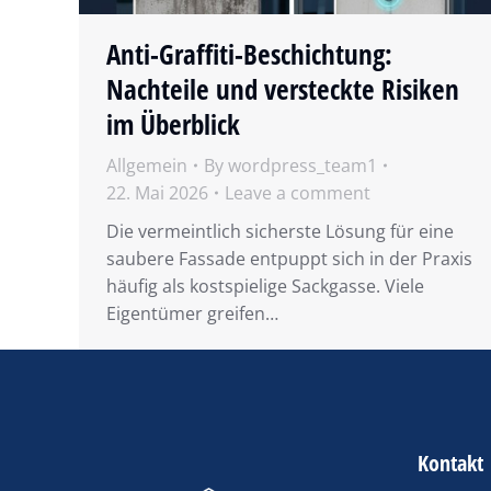
Anti-Graffiti-Beschichtung:
Nachteile und versteckte Risiken
im Überblick
Allgemein
By
wordpress_team1
22. Mai 2026
Leave a comment
Die vermeintlich sicherste Lösung für eine
saubere Fassade entpuppt sich in der Praxis
häufig als kostspielige Sackgasse. Viele
Eigentümer greifen…
Kontakt