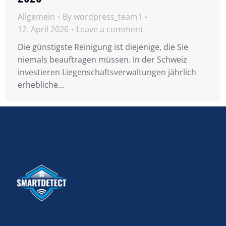
Allgemein
By
wordpress_team1
12. April 2026
Leave a comment
Die günstigste Reinigung ist diejenige, die Sie
niemals beauftragen müssen. In der Schweiz
investieren Liegenschaftsverwaltungen jährlich
erhebliche…