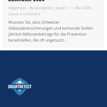
Allgemein
By
wordpress_team1
1. Mai 2026
Leave a comment
Wussten Sie, dass Schweizer
Gebäudeversicherungen und kantonale Stellen
jährlich Millionenbeträge für die Prävention
bereitstellen, die oft ungenutzt…