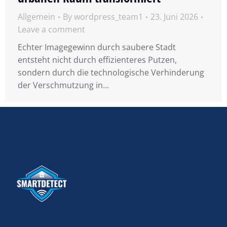
Allgemein
By
wordpress_team1
23. Juni 2026
Leave a comment
Echter Imagegewinn durch saubere Stadt
entsteht nicht durch effizienteres Putzen,
sondern durch die technologische Verhinderung
der Verschmutzung in…