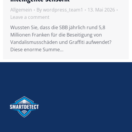
Allgemein
By
wordpress_team1
13. Mai 2026
Leave a comment
Wussten Sie, dass die SBB jährlich rund 5,8
Millionen Franken für die Beseitigung von
Vandalismusschäden und Graffiti aufwendet?
Diese enorme Summe…