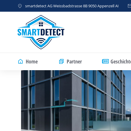
smartdetect AG Weissbadstrasse 8B 9050 Appenzell AI
Home
Partner
Geschicht