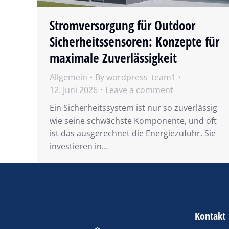
Stromversorgung für Outdoor
Sicherheitssensoren: Konzepte für
maximale Zuverlässigkeit
Allgemein
By
wordpress_team1
12. Juni 2026
Leave a comment
Ein Sicherheitssystem ist nur so zuverlässig
wie seine schwächste Komponente, und oft
ist das ausgerechnet die Energiezufuhr. Sie
investieren in…
Kontakt