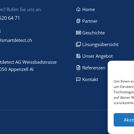
n? Rufen Sie uns an.
Home
520 64 71
Partner
l
Geschichte
@smartdetect.ch
Lösungsübersicht
Unser Angebot
tdetect AG Weissbadstrasse
Referenzen
050 Appenzell AI
Kontakt
Um Ihnen ei
um Gerätein
Technologie
auf dieser 
zurückziehe
Akze