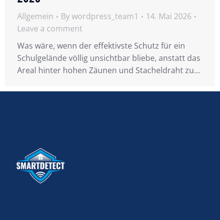
Allgemein
By
wordpress_team1
14. Mai 2026
Leave a comment
Was wäre, wenn der effektivste Schutz für ein
Schulgelände völlig unsichtbar bliebe, anstatt das
Areal hinter hohen Zäunen und Stacheldraht zu…