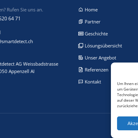
n? Rufen Sie uns an.
Home
520 64 71
Partner
l
Geschichte
@smartdetect.ch
Lösungsübersicht
Unser Angebot
tdetect AG Weissbadstrasse
Referenzen
050 Appenzell AI
Kontakt
Um Ihnen ei
um Gerätein
Technologie
auf dieser 
zurückziehe
Akze