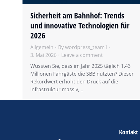
Sicherheit am Bahnhof: Trends
und innovative Technologien für
2026
Allgemein
By
wordpress_team1
3. Mai 2026
Leave a comment
Wussten Sie, dass im Jahr 2025 täglich 1,43
Millionen Fahrgäste die SBB nutzten? Dieser
Rekordwert erhöht den Druck auf die
Infrastruktur massiv,…
Kontakt