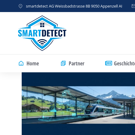
smartdetect AG Weissbadstrasse 8B 9050 Appenzell AI
Home
Partner
Geschicht