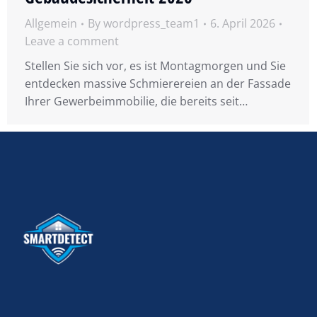
Allgemein
By
wordpress_team1
6. April 2026
Leave a comment
Stellen Sie sich vor, es ist Montagmorgen und Sie
entdecken massive Schmierereien an der Fassade
Ihrer Gewerbeimmobilie, die bereits seit…