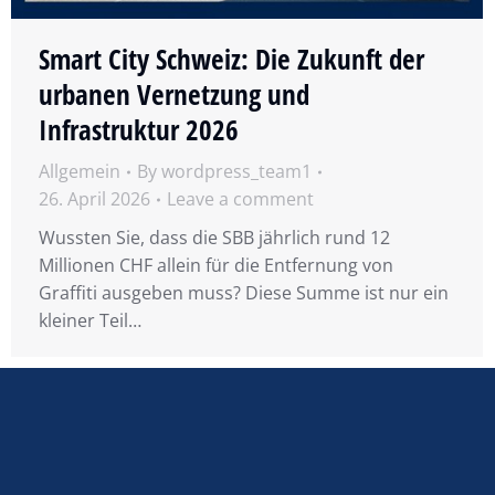
Smart City Schweiz: Die Zukunft der
urbanen Vernetzung und
Infrastruktur 2026
Allgemein
By
wordpress_team1
26. April 2026
Leave a comment
Wussten Sie, dass die SBB jährlich rund 12
Millionen CHF allein für die Entfernung von
Graffiti ausgeben muss? Diese Summe ist nur ein
kleiner Teil…