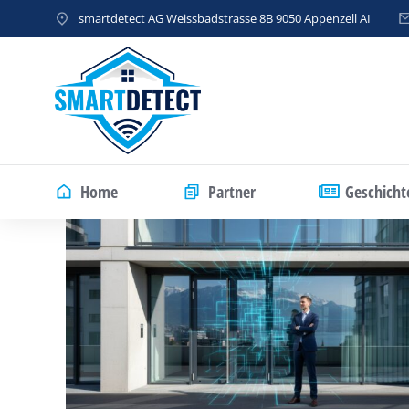
smartdetect AG Weissbadstrasse 8B 9050 Appenzell AI
Home
Partner
Geschicht