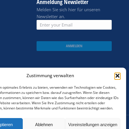
Anmeldung Newsletter
Melden Sie sich hier für unseren
Newsletter an.
ANMELDEN
Zustimmung verwalten
n optimales Erlebnis zu bieten, verwenden wir Technologien wie Cookies,
formationen zu speichern bzw. darauf zuzugreifen. Wenn Sie diesen
n zustimmen, können wir Daten wie das Surfverhalten oder eindeutige IDs
Website verarbeiten. Wenn Sie Ihre Zustimmung nicht erteilen oder
n, können bestimmte Merkmale und Funktionen beeinträchtigt werden.
ptieren
Ablehnen
Voreinstellungen anzeigen
Cookie policy
AGBs