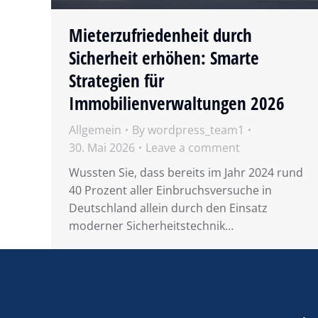
Mieterzufriedenheit durch
Sicherheit erhöhen: Smarte
Strategien für
Immobilienverwaltungen 2026
Allgemein
By
wordpress_team1
30. Mai 2026
Leave a comment
Wussten Sie, dass bereits im Jahr 2024 rund
40 Prozent aller Einbruchsversuche in
Deutschland allein durch den Einsatz
moderner Sicherheitstechnik…