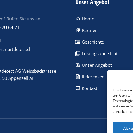
Unser Angebot
n? Rufen Sie uns an.
Home
520 64 71
Partner
l
Geschichte
@smartdetect.ch
Lösungsübersicht
Unser Angebot
tdetect AG Weissbadstrasse
Referenzen
050 Appenzell AI
Kontakt
Um Ihnen ei
um Gerätein
Technologie
auf dieser 
zurückziehe
Akze