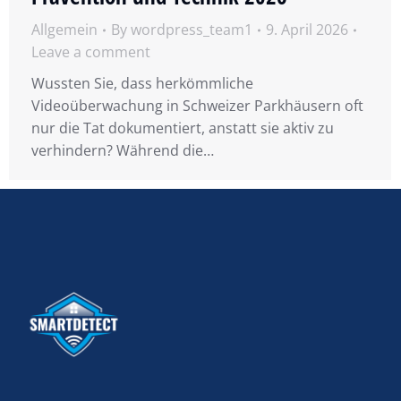
Allgemein
By
wordpress_team1
9. April 2026
Leave a comment
Wussten Sie, dass herkömmliche
Videoüberwachung in Schweizer Parkhäusern oft
nur die Tat dokumentiert, anstatt sie aktiv zu
verhindern? Während die…