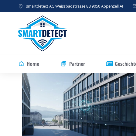
smartdetect AG Weissbadstrasse 8B 9050 Appenzell AI
Home
Partner
Geschicht