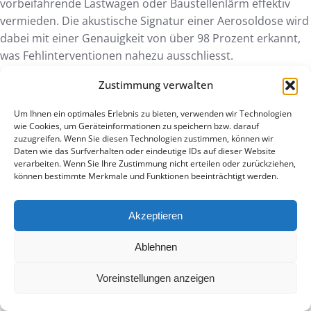
vorbeifahrende Lastwagen oder Baustellenlärm effektiv
vermieden. Die akustische Signatur einer Aerosoldose wird
dabei mit einer Genauigkeit von über 98 Prozent erkannt,
was Fehlinterventionen nahezu ausschliesst.
Ist für die Installation eines Graffiti-
Zustimmung verwalten
Detektors eine Baubewilligung nötig?
Um Ihnen ein optimales Erlebnis zu bieten, verwenden wir Technologien
wie Cookies, um Geräteinformationen zu speichern bzw. darauf
zuzugreifen. Wenn Sie diesen Technologien zustimmen, können wir
Für die Montage eines Graffiti-Sensors in der Schweiz ist im
Daten wie das Surfverhalten oder eindeutige IDs auf dieser Website
Regelfall keine Baubewilligung erforderlich. Da das Gerät
verarbeiten. Wenn Sie Ihre Zustimmung nicht erteilen oder zurückziehen,
kompakt ist und keine baulichen Veränderungen an der
können bestimmte Merkmale und Funktionen beeinträchtigt werden.
Gebäudesubstanz vornimmt, fällt es unter die
bewilligungsfreien Kleininstallationen. Bei
Akzeptieren
denkmalgeschützten Objekten empfiehlt sich jedoch eine
kurze Rücksprache mit der lokalen Baubehörde, um die
Ablehnen
Platzierung abzustimmen. Die Installation erfolgt meist
Voreinstellungen anzeigen
innerhalb von 30 Minuten pro Einheit durch einfaches
Verschrauben oder Kleben.