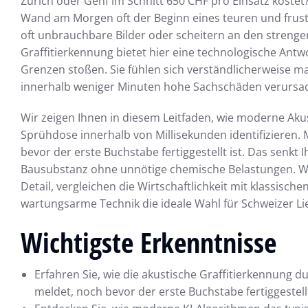
Zürich oder Genf im Schnitt 650 CHF pro Einsatz kostet?
Wand am Morgen oft der Beginn eines teuren und frus
oft unbrauchbare Bilder oder scheitern an den strenge
Graffitierkennung bietet hier eine technologische Antwo
Grenzen stoßen. Sie fühlen sich verständlicherweise m
innerhalb weniger Minuten hohe Sachschäden verursa
Wir zeigen Ihnen in diesem Leitfaden, wie moderne Aku
Sprühdose innerhalb von Millisekunden identifizieren.
bevor der erste Buchstabe fertiggestellt ist. Das senkt
Bausubstanz ohne unnötige chemische Belastungen. Wir
Detail, vergleichen die Wirtschaftlichkeit mit klassis
wartungsarme Technik die ideale Wahl für Schweizer Li
Wichtigste Erkenntnisse
Erfahren Sie, wie die akustische Graffitierkennung du
meldet, noch bevor der erste Buchstabe fertiggestellt