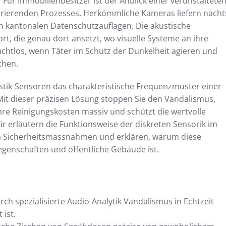
 Für Immobilienbesitzer ist der Anblick einer verunstaltete
trierenden Prozesses. Herkömmliche Kameras liefern nacht
n kantonalen Datenschutzauflagen. Die akustische
rt, die genau dort ansetzt, wo visuelle Systeme an ihre
achtlos, wenn Täter im Schutz der Dunkelheit agieren und
chen.
stik-Sensoren das charakteristische Frequenzmuster einer
 Mit dieser präzisen Lösung stoppen Sie den Vandalismus,
 Ihre Reinigungskosten massiv und schützt die wertvolle
 erläutern die Funktionsweise der diskreten Sensorik im
chen Sicherheitsmassnahmen und erklären, warum diese
egenschaften und öffentliche Gebäude ist.
rch spezialisierte Audio-Analytik Vandalismus in Echtzeit
 ist.