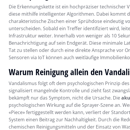
Die Erkennungskette ist ein hochpräziser technischer 
diese mithilfe intelligenter Algorithmen. Dabei kommt 
charakteristische Zischen einer Sprühdose eindeutig 
unterscheiden. Sobald ein Treffer identifiziert wird, le
Infrastruktur weiter. Innerhalb von weniger als 10 Sek
Benachrichtigung auf sein Endgerät. Diese minimale Lat
Tat zu stellen oder durch eine direkte Ansprache vor O
Sensoren via IoT können auch weitläufige Immobilienk
Warum Reinigung allein den Vandali
Vandalismus folgt oft dem psychologischen Prinzip des
signalisiert mangelnde Kontrolle und zieht fast zwangsl
bekämpft nur das Symptom, nicht die Ursache. Die
aku
psychologischen Wirkung auf die Sprayer-Szene an. Wenn 
«Piece» fertiggestellt werden kann, verliert der Standor
System einen Beitrag zur Nachhaltigkeit. Durch die Redu
chemischen Reinigungsmitteln und der Einsatz von Wa