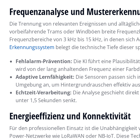
Frequenzanalyse und Mustererkenn
Die Trennung von relevanten Ereignissen und alltägli
vorbeifahrende Trams oder Windböen breite Frequenzbä
Frequenzbereiche von 3 kHz bis 15 kHz, in denen sich
Erkennungssystem
belegt die technische Tiefe dieser s
Fehlalarm-Prävention:
Die KI führt eine Plausibili
wird von der lang anhaltenden Frequenz einer Farb
Adaptive Lernfähigkeit:
Die Sensoren passen sich in
Umgebung an, um Hintergrundrauschen effektiv au
Echtzeit-Verarbeitung:
Die Analyse geschieht direkt
unter 1,5 Sekunden senkt.
Energieeffizienz und Konnektivität
Für den professionellen Einsatz ist die Unabhängigkei
Power-Netzwerke wie LoRaWAN oder NB-IoT. Diese Tech