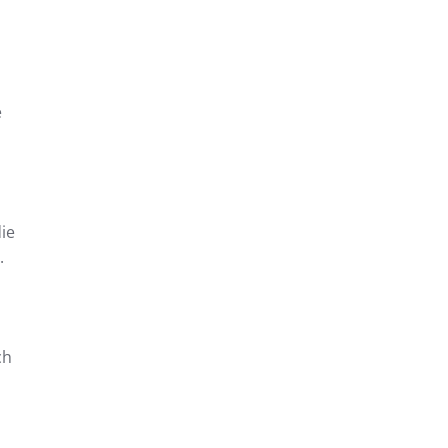
e
ie
.
ch