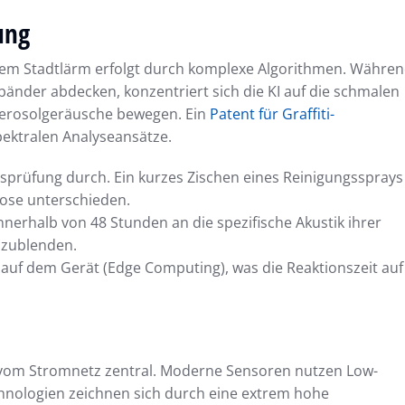
ung
chem Stadtlärm erfolgt durch komplexe Algorithmen. Währe
nder abdecken, konzentriert sich die KI auf die schmalen
 Aerosolgeräusche bewegen. Ein
Patent für Graffiti-
pektralen Analyseansätze.
tätsprüfung durch. Ein kurzes Zischen eines Reinigungssprays
dose unterschieden.
nerhalb von 48 Stunden an die spezifische Akustik ihrer
szublenden.
 auf dem Gerät (Edge Computing), was die Reaktionszeit auf
t vom Stromnetz zentral. Moderne Sensoren nutzen Low-
nologien zeichnen sich durch eine extrem hohe