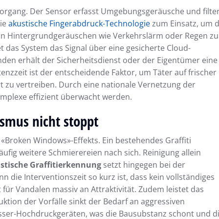
Vorgang. Der Sensor erfasst Umgebungsgeräusche und filte
die
akustische Fingerabdruck-Technologie
zum Einsatz, um 
von Hintergrundgeräuschen wie Verkehrslärm oder Regen zu
itet das System das Signal über eine gesicherte Cloud-
unden erhält der Sicherheitsdienst oder der Eigentümer eine
enzzeit ist der entscheidende Faktor, um Täter auf frischer
rt zu vertreiben. Durch eine nationale Vernetzung der
omplexe effizient überwacht werden.
smus nicht stoppt
 «Broken Windows»-Effekts. Ein bestehendes Graffiti
äufig weitere Schmierereien nach sich. Reinigung allein
stische Graffitierkennung
setzt hingegen bei der
die Interventionszeit so kurz ist, dass kein vollständiges
t für Vandalen massiv an Attraktivität. Zudem leistet das
ktion der Vorfälle sinkt der Bedarf an aggressiven
sser-Hochdruckgeräten, was die Bausubstanz schont und d