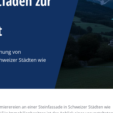
tfaden zur
t
rnung von
chweizer Städten wie
mierereien an einer Steinfassade in Schweizer Städten wie