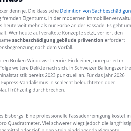
er denn je. Die klassische
Definition von Sachbeschädigu
ng fremden Eigentums. In der modernen Immobilienverwalt
es heute weit mehr als nur Farbe an der Fassade. Es geht u
halt. Wer heute auf veraltete Konzepte setzt, verliert den
rksame
sachbeschädigung gebäude prävention
erfordert
adensbegrenzung nach dem Vorfall.
nten Broken-Windows-Theorie. Ein kleiner, unreparierter
Folge weitere Delikte nach sich. In Schweizer Ballungszentr
inalstatistik bereits 2023 punktuell an. Für das Jahr 2026
 Express-Vandalismus in schlecht beleuchteten oder
auf frühzeitig durchbrechen.
s
es Eisbergs. Eine professionelle Fassadenreinigung kostet in
ro Quadratmeter. Viel schwerer wiegt jedoch die langfristi
smittel oder tief in den Stein eindringende Pigmente.