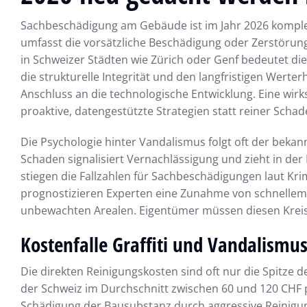
Sachbeschädigung am Gebäude ist im Jahr 2026 komplex
umfasst die vorsätzliche Beschädigung oder Zerstöru
in Schweizer Städten wie Zürich oder Genf bedeutet di
die strukturelle Integrität und den langfristigen Werter
Anschluss an die technologische Entwicklung. Eine wi
proaktive, datengestützte Strategien statt reiner Sch
Die Psychologie hinter Vandalismus folgt oft der bekan
Schaden signalisiert Vernachlässigung und zieht in der 
stiegen die Fallzahlen für Sachbeschädigungen laut Krim
prognostizieren Experten eine Zunahme von schnellem
unbewachten Arealen. Eigentümer müssen diesen Kreisl
Kostenfalle Graffiti und Vandalismu
Die direkten Reinigungskosten sind oft nur die Spitze d
der Schweiz im Durchschnitt zwischen 60 und 120 CHF p
Schädigung der Bausubstanz durch aggressive Reinigung