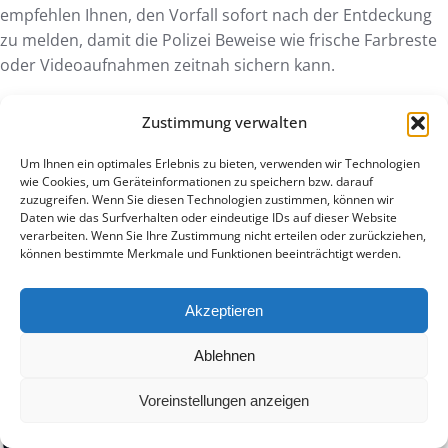
empfehlen Ihnen, den Vorfall sofort nach der Entdeckung
zu melden, damit die Polizei Beweise wie frische Farbreste
oder Videoaufnahmen zeitnah sichern kann.
Kann ich ein Graffiti auch anonym
Zustimmung verwalten
anzeigen?
Um Ihnen ein optimales Erlebnis zu bieten, verwenden wir Technologien
wie Cookies, um Geräteinformationen zu speichern bzw. darauf
Eine anonyme Meldung ist bei der Polizei zwar möglich,
zuzugreifen. Wenn Sie diesen Technologien zustimmen, können wir
führt im Falle einer Sachbeschädigung jedoch meist nicht
Daten wie das Surfverhalten oder eindeutige IDs auf dieser Website
verarbeiten. Wenn Sie Ihre Zustimmung nicht erteilen oder zurückziehen,
zu strafrechtlichen Konsequenzen. Da es sich um ein
können bestimmte Merkmale und Funktionen beeinträchtigt werden.
Antragsdelikt handelt, muss die geschädigte Person den
Strafantrag formell unterzeichnen und ihre Identität
Akzeptieren
offenlegen. Ohne diesen offiziellen Antrag stellt die
Staatsanwaltschaft die Ermittlungen in der Regel ein, es sei
Ablehnen
denn, es liegt ein Fall von qualifizierter Sachbeschädigung
mit extrem hohem Sachschaden vor.
Voreinstellungen anzeigen
Was kostet es, eine Anzeige wegen