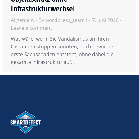
Infrastrukturwechsel
Allgemein
By
wordpress_team1
7. Juni 2026
Leave a comment
Was wäre, wenn Sie Vandalismus an Ihren
Gebäuden stoppen könnten, noch bevor der
erste Sachschaden entsteht, ohne dabei die
gesamte Infrastruktur auf…