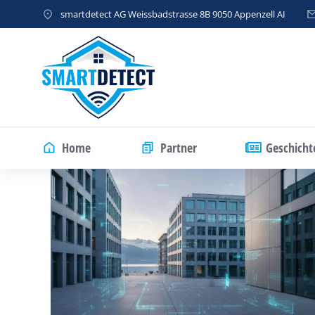
smartdetect AG Weissbadstrasse 8B 9050 Appenzell AI
Home
Partner
Geschicht