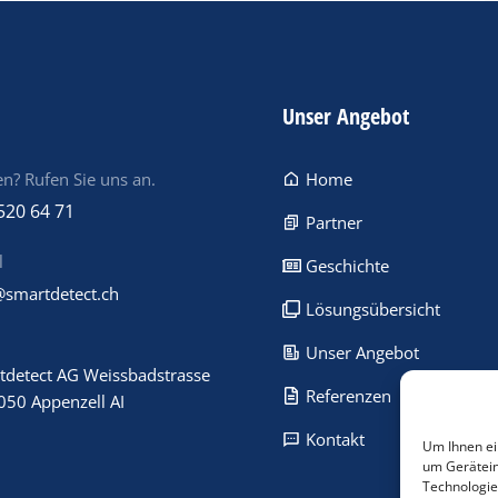
Unser Angebot
n? Rufen Sie uns an.
Home
520 64 71
Partner
l
Geschichte
@smartdetect.ch
Lösungsübersicht
Unser Angebot
tdetect AG Weissbadstrasse
Referenzen
050 Appenzell AI
Kontakt
Um Ihnen ei
um Gerätein
Technologie