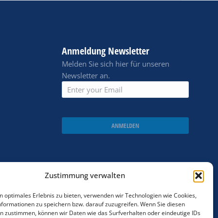
Anmeldung Newsletter
Melden Sie sich hier für unseren
Newsletter an.
ANMELDEN
Zustimmung verwalten
n optimales Erlebnis zu bieten, verwenden wir Technologien wie Cookies,
formationen zu speichern bzw. darauf zuzugreifen. Wenn Sie diesen
n zustimmen, können wir Daten wie das Surfverhalten oder eindeutige IDs