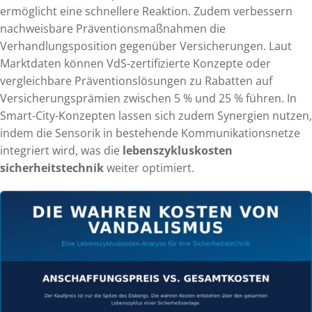
ermöglicht eine schnellere Reaktion. Zudem verbessern
nachweisbare Präventionsmaßnahmen die
Verhandlungsposition gegenüber Versicherungen. Laut
Marktdaten können VdS-zertifizierte Konzepte oder
vergleichbare Präventionslösungen zu Rabatten auf
Versicherungsprämien zwischen 5 % und 25 % führen. In
Smart-City-Konzepten lassen sich zudem Synergien nutzen,
indem die Sensorik in bestehende Kommunikationsnetze
integriert wird, was die
lebenszykluskosten
sicherheitstechnik
weiter optimiert.