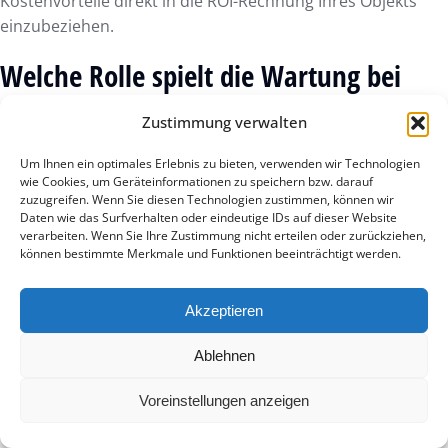
Kostenvorteile direkt in die ROI-Rechnung Ihres Objekts
einzubeziehen.
Welche Rolle spielt die Wartung bei
den Lebenszykluskosten von IoT-
Zustimmung verwalten
Sensoren?
Um Ihnen ein optimales Erlebnis zu bieten, verwenden wir Technologien
Wartung bei modernen IoT-Sensoren konzentriert sich
wie Cookies, um Geräteinformationen zu speichern bzw. darauf
zuzugreifen. Wenn Sie diesen Technologien zustimmen, können wir
primär auf die digitale Ebene und punktuelle physische
Daten wie das Surfverhalten oder eindeutige IDs auf dieser Website
Funktionsprüfungen. Regelmäßige Software-Kalibrierungen
verarbeiten. Wenn Sie Ihre Zustimmung nicht erteilen oder zurückziehen,
können bestimmte Merkmale und Funktionen beeinträchtigt werden.
stellen sicher, dass die akustische Detektion präzise bleibt
und Fehlalarme vermieden werden. Diese minimale, aber
gezielte Pflege verlängert die Lebensdauer der Hardware
Akzeptieren
entscheidend und verhindert teure Notfalleinsätze oder
Ablehnen
ungeplante Systemausfälle, was die Gesamtkosten über die
Laufzeit niedrig hält.
Voreinstellungen anzeigen
Wie beeinflusst die Nachhaltigkeit die