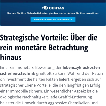
Strategische Vorteile: Über die
rein monetäre Betrachtung
hinaus
Eine rein monetäre Bewertung der
lebenszykluskosten
sicherheitstechnik
greift oft zu kurz. Während der Return
on Investment die harten Fakten liefert, ergeben sich auf
strategischer Ebene Vorteile, die den langfristigen Erfolg
einer Immobilie sichern. Ein wesentlicher Aspekt ist die
ökologische Nachhaltigkeit. Jede Graffiti-Entfernung
belastet die Umwelt durch aggressive Chemikalien und