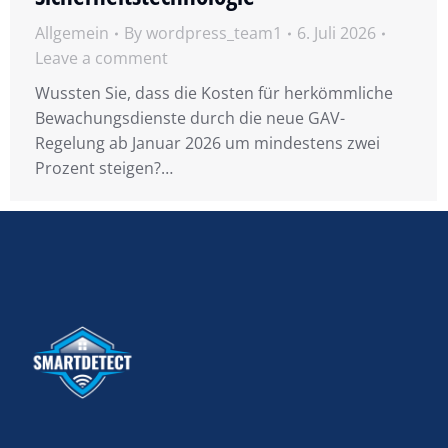
Allgemein
By
wordpress_team1
6. Juli 2026
Leave a comment
Wussten Sie, dass die Kosten für herkömmliche
Bewachungsdienste durch die neue GAV-
Regelung ab Januar 2026 um mindestens zwei
Prozent steigen?…