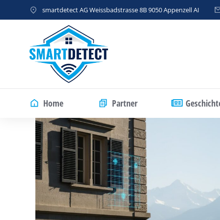
smartdetect AG Weissbadstrasse 8B 9050 Appenzell AI
Home
Partner
Geschicht