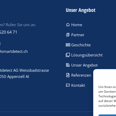
Unser Angebot
n? Rufen Sie uns an.
Home
520 64 71
Partner
l
Geschichte
@smartdetect.ch
Lösungsübersicht
Unser Angebot
tdetect AG Weissbadstrasse
Referenzen
050 Appenzell AI
Kontakt
Um Ihnen ei
um Gerätein
Technologie
auf dieser 
zurückziehe