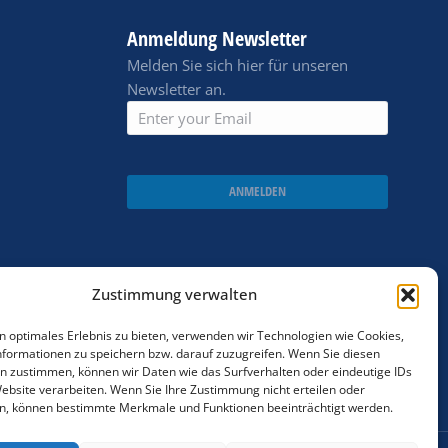
Anmeldung Newsletter
Melden Sie sich hier für unseren
Newsletter an.
ANMELDEN
Zustimmung verwalten
n optimales Erlebnis zu bieten, verwenden wir Technologien wie Cookies,
formationen zu speichern bzw. darauf zuzugreifen. Wenn Sie diesen
n zustimmen, können wir Daten wie das Surfverhalten oder eindeutige IDs
Website verarbeiten. Wenn Sie Ihre Zustimmung nicht erteilen oder
n, können bestimmte Merkmale und Funktionen beeinträchtigt werden.