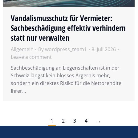
Vandalismusschutz für Vermieter:
Sachbeschädigung effektiv verhindern
statt nur verwalten
Allgemein
By
wordpress_team1
8. Juli 2026
Leave a comment
Sachbeschädigung an Liegenschaften ist in der
Schweiz längst kein blosses Ärgernis mehr,
sondern ein direktes Risiko für die Nettorendite
Ihrer…
1
2
3
4
→