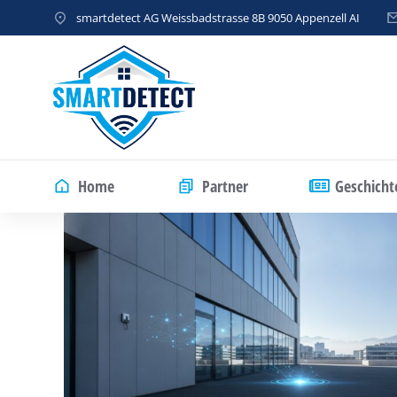
smartdetect AG Weissbadstrasse 8B 9050 Appenzell AI
Home
Partner
Geschicht