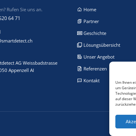
n? Rufen Sie uns an.
Home
520 64 71
Partner
l
Geschichte
@smartdetect.ch
Lösungsübersicht
Unser Angebot
tdetect AG Weissbadstrasse
Referenzen
050 Appenzell AI
Kontakt
Um Ihnen ei
um Gerätein
Technologie
auf dieser 
zurückziehe
Akze