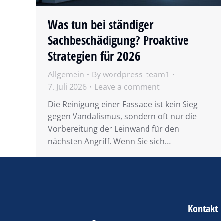
Was tun bei ständiger
Sachbeschädigung? Proaktive
Strategien für 2026
Allgemein
By
wordpress_team1
7. Juli 2026
Leave a comment
Die Reinigung einer Fassade ist kein Sieg
gegen Vandalismus, sondern oft nur die
Vorbereitung der Leinwand für den
nächsten Angriff. Wenn Sie sich…
Kontakt