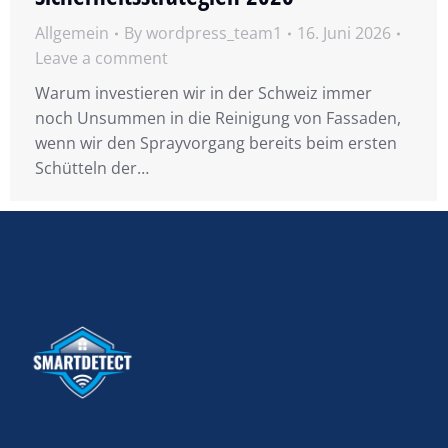
Allgemein
By
wordpress_team1
16. Juni 2026
Leave a comment
Warum investieren wir in der Schweiz immer
noch Unsummen in die Reinigung von Fassaden,
wenn wir den Sprayvorgang bereits beim ersten
Schütteln der…