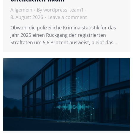
Allgemein
By
wordpress_team1
8. August 2026
Leave a comment
Obwohl die polizeiliche Kriminalstatistik für das
Jahr 2025 einen Rückgang der registrierten
Straftaten um 5,6 Prozent ausweist, bleibt das…