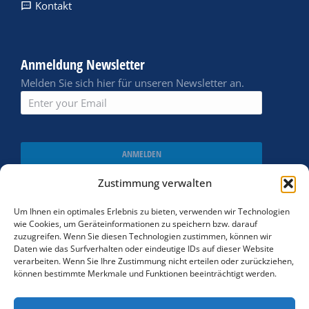
Kontakt
Anmeldung Newsletter
Melden Sie sich hier für unseren Newsletter an.
ANMELDEN
Zustimmung verwalten
Um Ihnen ein optimales Erlebnis zu bieten, verwenden wir Technologien
wie Cookies, um Geräteinformationen zu speichern bzw. darauf
zuzugreifen. Wenn Sie diesen Technologien zustimmen, können wir
Daten wie das Surfverhalten oder eindeutige IDs auf dieser Website
verarbeiten. Wenn Sie Ihre Zustimmung nicht erteilen oder zurückziehen,
können bestimmte Merkmale und Funktionen beeinträchtigt werden.