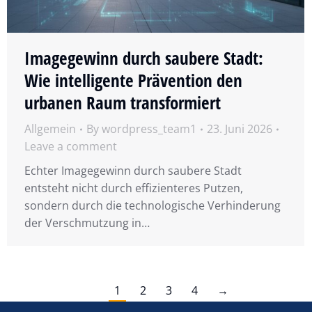
Imagegewinn durch saubere Stadt:
Wie intelligente Prävention den
urbanen Raum transformiert
Allgemein
By
wordpress_team1
23. Juni 2026
Leave a comment
Echter Imagegewinn durch saubere Stadt
entsteht nicht durch effizienteres Putzen,
sondern durch die technologische Verhinderung
der Verschmutzung in…
1
2
3
4
→