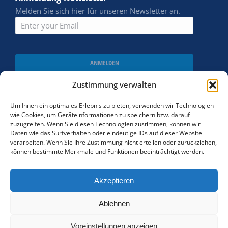
Melden Sie sich hier für unseren Newsletter an.
ANMELDEN
Zustimmung verwalten
Um Ihnen ein optimales Erlebnis zu bieten, verwenden wir Technologien
wie Cookies, um Geräteinformationen zu speichern bzw. darauf
zuzugreifen. Wenn Sie diesen Technologien zustimmen, können wir
Daten wie das Surfverhalten oder eindeutige IDs auf dieser Website
verarbeiten. Wenn Sie Ihre Zustimmung nicht erteilen oder zurückziehen,
können bestimmte Merkmale und Funktionen beeinträchtigt werden.
Akzeptieren
Cookie policy
Ablehnen
AGBs
Voreinstellungen anzeigen