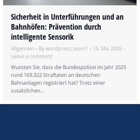
Sicherheit in Unterführungen und an
Bahnhöfen: Prävention durch
intelligente Sensorik
Allgemein
By
wordpress_team1
15. Mai 2026
Leave a comment
Wussten Sie, dass die Bundespolizei im Jahr 2025
rund 169.322 Straftaten an deutschen
Bahnanlagen registriert hat? Trotz einer
zusätzlichen…