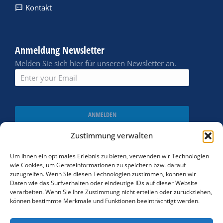
Kontakt
Anmeldung Newsletter
Melden Sie sich hier für unseren Newsletter an.
ANMELDEN
Zustimmung verwalten
Um Ihnen ein optimales Erlebnis zu bieten, verwenden wir Technologien
wie Cookies, um Geräteinformationen zu speichern bzw. darauf
zuzugreifen. Wenn Sie diesen Technologien zustimmen, können wir
Daten wie das Surfverhalten oder eindeutige IDs auf dieser Website
verarbeiten. Wenn Sie Ihre Zustimmung nicht erteilen oder zurückziehen,
können bestimmte Merkmale und Funktionen beeinträchtigt werden.