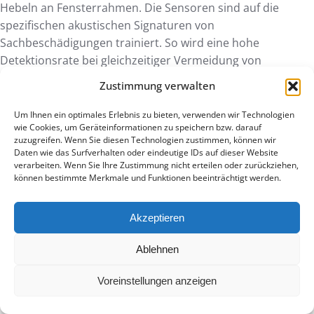
Hebeln an Fensterrahmen. Die Sensoren sind auf die
spezifischen akustischen Signaturen von
Sachbeschädigungen trainiert. So wird eine hohe
Detektionsrate bei gleichzeitiger Vermeidung von
Fehlalarmen gewährleistet.
Zustimmung verwalten
Ist für den Betrieb der Sensoren ein
Um Ihnen ein optimales Erlebnis zu bieten, verwenden wir Technologien
wie Cookies, um Geräteinformationen zu speichern bzw. darauf
eigenes WLAN-Netzwerk erforderlich?
zuzugreifen. Wenn Sie diesen Technologien zustimmen, können wir
Daten wie das Surfverhalten oder eindeutige IDs auf dieser Website
Nein, ein bestehendes WLAN-Netzwerk ist für den Betrieb
verarbeiten. Wenn Sie Ihre Zustimmung nicht erteilen oder zurückziehen,
können bestimmte Merkmale und Funktionen beeinträchtigt werden.
nicht erforderlich. LoRaWAN ist ein eigenständiger
Funkstandard, der völlig unabhängig von Ihrer lokalen IT-
Infrastruktur funktioniert. Die Sensoren kommunizieren
Akzeptieren
direkt mit einem Gateway, das die Daten verschlüsselt
Ablehnen
weiterleitet. Das schont Ihre WLAN-Bandbreite und erhöht
die Ausfallsicherheit des gesamten Sicherheitssystems
Voreinstellungen anzeigen
erheblich.