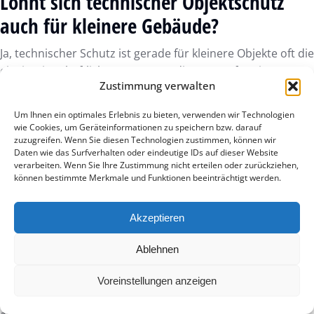
Lohnt sich technischer Objektschutz
auch für kleinere Gebäude?
Ja, technischer Schutz ist gerade für kleinere Objekte oft die
einzig wirtschaftliche Lösung. Da die Kosten für eine
Zustimmung verwalten
professionelle Graffiti-Entfernung oder die Instandsetzung
nach Vandalismus meist im vier- bis fünfstelligen Bereich
Um Ihnen ein optimales Erlebnis zu bieten, verwenden wir Technologien
liegen, amortisiert sich die Sensorik oft schon nach dem
wie Cookies, um Geräteinformationen zu speichern bzw. darauf
ersten verhinderten Vorfall. Zudem bleibt das ästhetische
zuzugreifen. Wenn Sie diesen Technologien zustimmen, können wir
Daten wie das Surfverhalten oder eindeutige IDs auf dieser Website
Erscheinungsbild ohne den Einsatz von auffälligem
verarbeiten. Wenn Sie Ihre Zustimmung nicht erteilen oder zurückziehen,
Wachpersonal gewahrt.
können bestimmte Merkmale und Funktionen beeinträchtigt werden.
Sind Sensoren im Objektschutz
Akzeptieren
datenschutzkonform?
Ablehnen
Akustische Sensoren wie der GD-1 sind besonders
datenschutzfreundlich, da sie keine optischen Bilder oder
Voreinstellungen anzeigen
Gespräche aufzeichnen. Die Technologie konzentriert sich