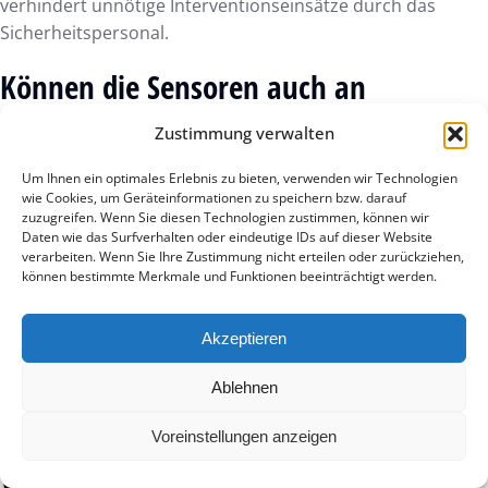
verhindert unnötige Interventionseinsätze durch das
Sicherheitspersonal.
Können die Sensoren auch an
historischen oder denkmalgeschützten
Zustimmung verwalten
Fassaden montiert werden?
Um Ihnen ein optimales Erlebnis zu bieten, verwenden wir Technologien
wie Cookies, um Geräteinformationen zu speichern bzw. darauf
Unsere Sensoren eignen sich hervorragend für den Einsatz
zuzugreifen. Wenn Sie diesen Technologien zustimmen, können wir
an denkmalgeschützten Objekten, da die Montage
Daten wie das Surfverhalten oder eindeutige IDs auf dieser Website
minimalinvasiv erfolgt. Die kompakte Bauweise und die
verarbeiten. Wenn Sie Ihre Zustimmung nicht erteilen oder zurückziehen,
können bestimmte Merkmale und Funktionen beeinträchtigt werden.
kabellose Vernetzung über IoT-Standards verhindern
tiefgreifende Eingriffe in die wertvolle Bausubstanz. So
bleibt die ästhetische Integrität historischer Fassaden
Akzeptieren
gewahrt, während sie gleichzeitig modernsten Schutz
Ablehnen
erhalten. Die Hardware lässt sich diskret platzieren und
beeinträchtigt das Erscheinungsbild der Immobilie nicht.
Voreinstellungen anzeigen
Welche Reichweite hat ein einzelner