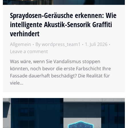
Spraydosen-Geräusche erkennen: Wie
intelligente Akustik-Sensorik Graffiti
verhindert
Allgemein
By
wordpress_team1
1. Juli 2026
Leave a comment
Was wäre, wenn Sie Vandalismus stoppen
könnten, noch bevor die erste Farbschicht Ihre
Fassade dauerhaft beschädigt? Die Realität für
viele…