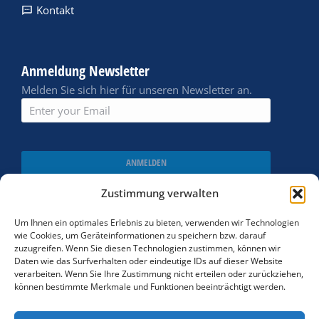
Kontakt
Anmeldung Newsletter
Melden Sie sich hier für unseren Newsletter an.
ANMELDEN
Zustimmung verwalten
Um Ihnen ein optimales Erlebnis zu bieten, verwenden wir Technologien
wie Cookies, um Geräteinformationen zu speichern bzw. darauf
zuzugreifen. Wenn Sie diesen Technologien zustimmen, können wir
Daten wie das Surfverhalten oder eindeutige IDs auf dieser Website
verarbeiten. Wenn Sie Ihre Zustimmung nicht erteilen oder zurückziehen,
können bestimmte Merkmale und Funktionen beeinträchtigt werden.